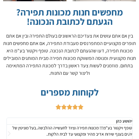
מחפשים חנות מכונות תפירה?
הגעתם לכתובת הנכונה!
בין אם אתם עושים את צעדיכם הראשונים בעולם התפירה ובין אם אתם
תופרים מקצועיים המתפרנסים מעבודת התפירה, אם אתם מחפשים חנות
מכונות תפירה, דעו שהגעתם לכתובת הנכונה. טופף ויקטור בע"מ היא
חנות מקצועית ומנוסה המשווקת מכונות תפירה מבית המותגים המובילים
בתחום. מוזמנים לעשות צעד ראשון בדרך למכונת התפירה המתאימה
וליצור קשר עם החנות.
לקוחות מספרים





יהושע כהן
veh
טופף ויקטור בע"מ!!! מכונות תפירה וציוד לתעשייה ההלבשה..בעל מוניטין של
קנית
שנים בענף שירות אדיב מהיר ומקצועי עד לבית הלקוח..
מציד