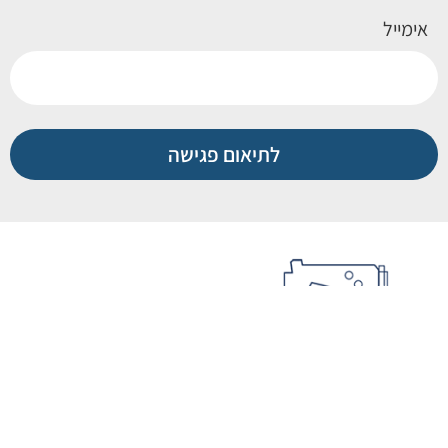
אימייל
לתיאום פגישה
072-330-3612
03-6884488
topfv@bezeqint.net