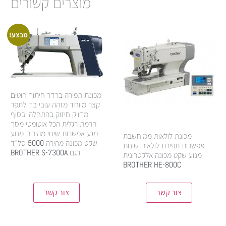
מוצרים קשורים
מבצע!
מכונת תפירה ברדר חיתוך חוטים
קצר מיוחד מזהה עובי בד לתפר
מדויק חיזוק בהתחלה ובסוף
הרמת רגלית הכל אוטומטי מסך
מגע אפשרות שינוי מהירות מנוע
מכונת לולאות ממוחשבת
שקט מכונה מהירה 5000 סל"ד
אפשרות תפירת לולאות שונות
דגם BROTHER S-7300A
מנוע שקט מכונה אלקטרונית
BROTHER HE-800C
8,000.00
₪
8,950.00
₪
צור קשר
צור קשר