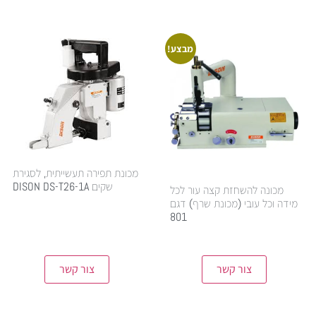
מבצע!
מכונת תפירה תעשייתית, לסגירת
שקים DISON DS-T26-1A
מכונה להשחזת קצה עור לכל
מידה וכל עובי (מכונת שרף) דגם
801
4,700.00
₪
5,500.00
₪
צור קשר
צור קשר