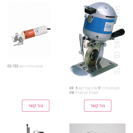
מכונת גזירה דגם DS-T65
מכונת גזירה "5 סכין עגול דגם KR- 5
תוצרת יפן חברת KM
צור קשר
צור קשר