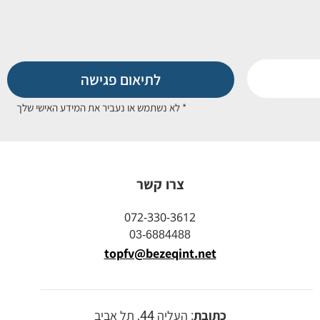
לתיאום פגישה
* לא נשתמש או נעביר את המידע האישי שלך
צרו קשר
072-330-3612
03-6884488
topfv@bezeqint.net
כתובת
: העליה 44, תל אביב