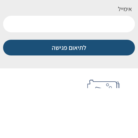
אימייל
לתיאום פגישה
072-330-3612
03-6884488
topfv@bezeqint.net