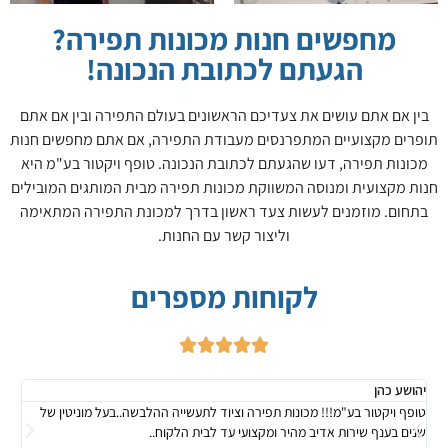
מחפשים חנות מכונות תפירה?
הגעתם לכתובת הנכונה!
בין אם אתם עושים את צעדיכם הראשונים בעולם התפירה ובין אם אתם
תופרים מקצועיים המתפרנסים מעבודת התפירה, אם אתם מחפשים חנות
מכונות תפירה, דעו שהגעתם לכתובת הנכונה. טופף ויקטור בע"מ היא
חנות מקצועית ומנוסה המשווקת מכונות תפירה מבית המותגים המובילים
בתחום. מוזמנים לעשות צעד ראשון בדרך למכונת התפירה המתאימה
וליצור קשר עם החנות.
לקוחות מספרים





יהושע כהן
veh
טופף ויקטור בע"מ!!! מכונות תפירה וציוד לתעשייה ההלבשה..בעל מוניטין של
קנית
שנים בענף שירות אדיב מהיר ומקצועי עד לבית הלקוח..
מציד